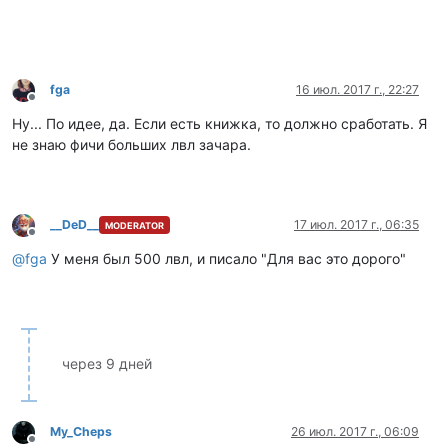
fga
16 июл. 2017 г., 22:27
Не в сети
Ну... По идее, да. Если есть книжка, то должно сработать. Я
не знаю фичи больших лвл зачара.
__DeD__
17 июл. 2017 г., 06:35
MODERATOR
Не в сети
@
fga
У меня был 500 лвл, и писало "Для вас это дорого"
через 9 дней
My_Cheps
26 июл. 2017 г., 06:09
Не в сети