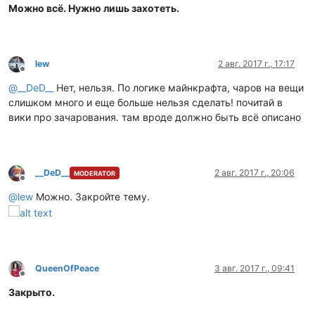
Можно всё. Нужно лишь захотеть.
lew
2 авг. 2017 г., 17:17
Не в сети
@
__DeD__
Нет, нельзя. По логике майнкрафта, чаров на вещи
слишком много и еще больше нельзя сделать! почитай в
вики про зачарования. там вроде должно быть всё описано
__DeD__
2 авг. 2017 г., 20:06
MODERATOR
Не в сети
@
lew
Можно. Закройте тему.
QueenOfPeace
3 авг. 2017 г., 09:41
Не в сети
Закрыто.