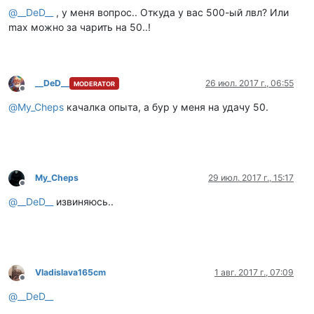
@
__DeD__
, у меня вопрос.. Откуда у вас 500-ый лвл? Или
max можно за чарить на 50..!
__DeD__
26 июл. 2017 г., 06:55
MODERATOR
Не в сети
@
My_Cheps
качалка опыта, а бур у меня на удачу 50.
My_Cheps
29 июл. 2017 г., 15:17
Не в сети
@
__DeD__
извиняюсь..
Vladislava165cm
1 авг. 2017 г., 07:09
Не в сети
@
__DeD__