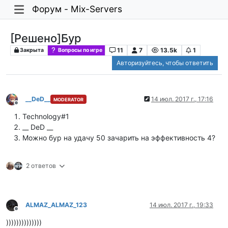
Форум - Mix-Servers
[Решено]Бур
11
7
13.5k
1
Закрыта
Вопросы по игре
Авторизуйтесь, чтобы ответить
__DeD__
14 июл. 2017 г., 17:16
MODERATOR
Не в сети
Technology#1
__ DeD __
Можно бур на удачу 50 зачарить на эффективность 4?
2 ответов
ALMAZ_ALMAZ_123
14 июл. 2017 г., 19:33
Не в сети
))))))))))))))