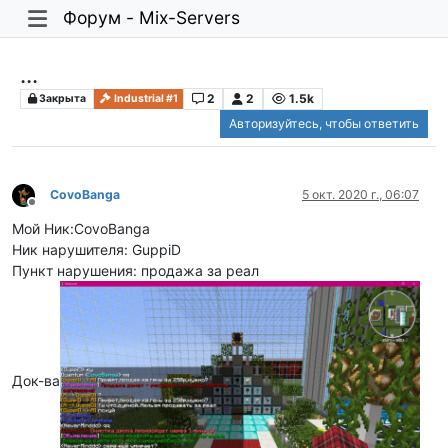
Форум - Mix-Servers
...
2
2
1.5k
Закрыта
Industrial #1
Авторизуйтесь, чтобы ответить
CovoBanga
5 окт. 2020 г., 06:07
Не в сети
Мой Ник:CovoBanga
Ник нарушителя: GuppiD
Пункт нарушения: продажа за реал
Док-ва