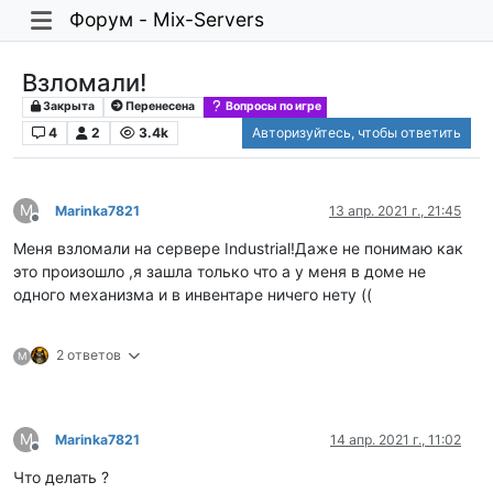
Форум - Mix-Servers
Взломали!
Закрыта
Перенесена
Вопросы по игре
4
2
3.4k
Авторизуйтесь, чтобы ответить
M
Marinka7821
13 апр. 2021 г., 21:45
Не в сети
Меня взломали на сервере Industrial!Даже не понимаю как
это произошло ,я зашла только что а у меня в доме не
одного механизма и в инвентаре ничего нету ((
2 ответов
M
M
Marinka7821
14 апр. 2021 г., 11:02
Не в сети
Что делать ?