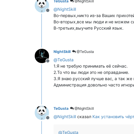
TeGusta
@NightSkill
@
NightSkill
Не в сети
Во-первых,никто из-за Ваших прихотей
Во-вторых,все мы люди и не можем си
В-третьих,выучите Русский язык.
NightSkill
@TeGusta
@
TeGusta
Не в сети
1.Я не требую принимать её сейчас.
2.То что вы люди это не оправдание.
3.Я знаю русский лучше вас, а так же 
Администрация довольно часто игнор
TeGusta
@NightSkill
@
NightSkill
сказал
Как установить чёр
Не в сети
@
TeGusta