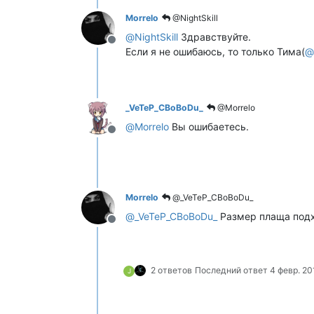
Morrelo
@NightSkill
@
NightSkill
Здравствуйте.
Не в сети
Если я не ошибаюсь, то только Тима(
@
_VeTeP_CBoBoDu_
@Morrelo
@
Morrelo
Вы ошибаетесь.
Не в сети
Morrelo
@_VeTeP_CBoBoDu_
@
_VeTeP_CBoBoDu_
Размер плаща подхо
Не в сети
2 ответов
Последний ответ
4 февр. 201
J