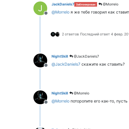
JackDaniels7
@Morrelo
Заблокирован
J
@
Morrelo
я же тебе говорил как ставит
Не в сети
2 ответов
Последний ответ
4 февр. 201
NightSkill
@JackDaniels7
@
JackDaniels7
скажите как ставить?
Не в сети
NightSkill
@Morrelo
@
Morrelo
поторопите его как-то, пуст
Не в сети