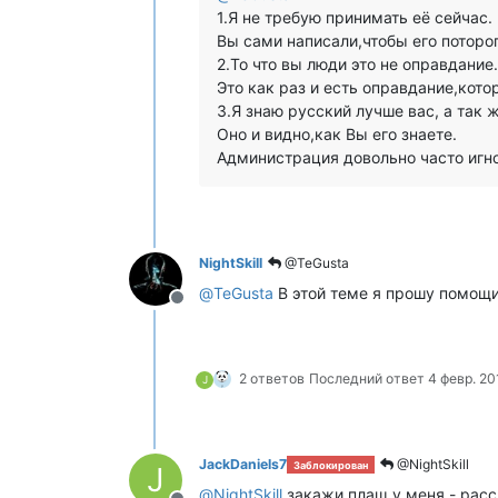
1.Я не требую принимать её сейчас.
Вы сами написали,чтобы его потороп
2.То что вы люди это не оправдание.
Это как раз и есть оправдание,кото
3.Я знаю русский лучше вас, а так 
Оно и видно,как Вы его знаете.
Администрация довольно часто игн
NightSkill
@TeGusta
@
TeGusta
В этой теме я прошу помощи,
Не в сети
2 ответов
Последний ответ
4 февр. 201
J
JackDaniels7
@NightSkill
Заблокирован
J
@
NightSkill
закажи плащ у меня - расск