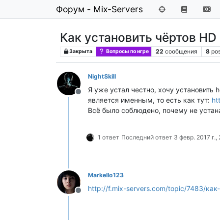
Форум - Mix-Servers
Как установить чёртов HD
22
сообщения
8
pos
Закрыта
Вопросы по игре
NightSkill
Я уже устал честно, хочу установить 
Не в сети
является именным, то есть как тут:
ht
Всё было соблюдено, почему не устан
1 ответ
Последний ответ
3 февр. 2017 г.,
Markello123
http://f.mix-servers.com/topic/7483/ка
Не в сети