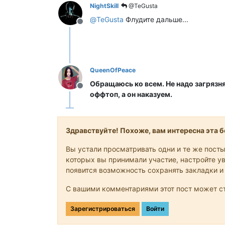
NightSkill
@TeGusta
@
TeGusta
Флудите дальше...
Не в сети
QueenOfPeace
Обращаюсь ко всем. Не надо загрязня
Не в сети
оффтоп, а он наказуем.
Здравствуйте! Похоже, вам интересна эта бе
Вы устали просматривать одни и те же посты
которых вы принимали участие, настройте ув
появится возможность сохранять закладки и
С вашими комментариями этот пост может ст
Зарегистрироваться
Войти