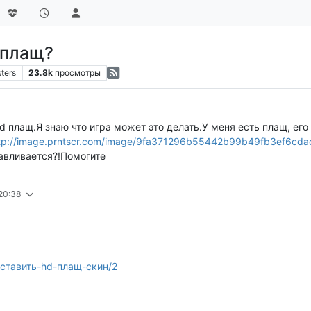
 плащ?
ters
23.8k
просмотры
hd плащ.Я знаю что игра может это делать.У меня есть плащ, е
tp://image.prntscr.com/image/9fa371296b55442b99b49fb3ef6cda
авливается?!Помогите
 20:38
к-стaвить-hd-плащ-скин/2