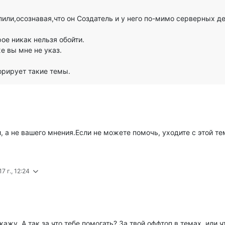
или,осознавая,что он Создатель и у него по-мимо серверных де
рое никак нельзя обойти.
же вы мне не указ.
орирует такие темы.
 а не вашего мнения.Если не можете помочь, уходите с этой те
7 г., 12:24
ажу. А так за что тебе помогать? За твой оффтоп в темах, или ч