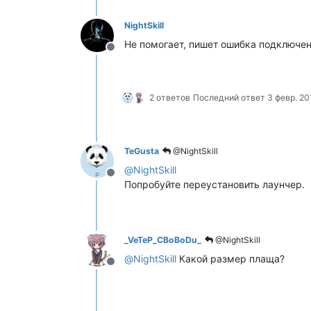
NightSkill
Не помогает, пишет ошибка подключен
Не в сети
2 ответов
Последний ответ
3 февр. 201
TeGusta
@NightSkill
@
NightSkill
Не в сети
Попробуйте переустановить лаунчер.
_VeTeP_CBoBoDu_
@NightSkill
@
NightSkill
Какой размер плаща?
Не в сети