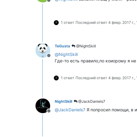
Не в сети
1 ответ
Последний ответ
4 февр. 2017 г., 
TeGusta
@NightSkill
@
NightSkill
Не в сети
Где-то есть правило,по коиорому я не
1 ответ
Последний ответ
4 февр. 2017 г.,
NightSkill
@JackDaniels7
@
JackDaniels7
Я попросил помощи, в ит
Не в сети