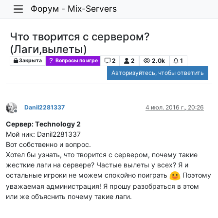
Форум - Mix-Servers
Что творится с сервером?
(Лаги,вылеты)
2
2
2.0k
1
Закрыта
Вопросы по игре
Авторизуйтесь, чтобы ответить
Danil2281337
4 июл. 2016 г., 20:26
Не в сети
Сервер: Тechnology 2
Мой ник: Danil2281337
Вот собственно и вопрос.
Хотел бы узнать, что творится с сервером, почему такие
жесткие лаги на сервере? Частые вылеты у всех? Я и
остальные игроки не можем спокойно поиграть
Поэтому
уважаемая администрация! Я прошу разобраться в этом
или же объяснить почему такие лаги.