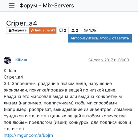
Форум - Mix-Servers
Criper_a4
2
2
1.7k
Закрыта
Industrial #1
Авторизуйтесь, чтобы ответить
Kiflom
24 февр. 2017 г., 06:09
Не в сети
Kiflom
Criper_a4
3.1. Запрещены раздачи в любом виде, нарушение
экономики, покупка/продажа вещей по низкой цене.
Раздача это массовая выдача или выдача конкретным
лицам (например, подписчикам) любыми способами
(например: расприват, выкидывание из инвентрая, ломание
сундуков и т.д. и т.п.) ценных вещей в любом количестве
под любым предлогом (ивент, конкурсы для подписчиков и
т.д. и т.п.).
http://imgur.com/a/Ebjrn