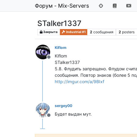
Форум - Mix-Servers
STalker1337
2
сообщения
2
posters
Закрыта
Industrial #1
Kiflom
Kiflom
Не в сети
STalker1337
5.8. Флудить запрещено. Флудом счи
сообщения. Повтор знаков (более 5 п
http://imgur.com/a/9BIxf
sergey00
Будет выдан мут.
Не в сети