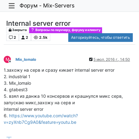
Форум - Mix-Servers
Internal server error
Закрыта
Вопросы по лаунчеру, форуму и клиенту
2
2
2.5k
Авторизуйтесь, чтобы ответить
M
Mix_lomalo
5 июл. 2016 г., 14:50
Не в сети
1.захожу на серв и сразу кикает internal server error
2. industrial 1
3. Mix_lomalo
4. gtabest3
5. взял из данжа 10 консервов и крашнулся микс серв,
запускаю микс,захожу на серв и
internal server error
6.
https://www.youtube.com/watch?
v=zyXnb7Cg9A0&feature=youtu.be