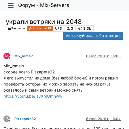
Форум - Mix-Servers
украли ветряки на 2048
3
3
3.3k
Закрыта
Industrial #1
Авторизуйтесь, чтобы ответить
M
Mix_lomalo
6 июл. 2016 г., 16:00
Не в сети
Mix_lomalo
скорее всего Pizzapete32
я его выпустил из дома (без любой брони) и потом решил
проверить роторы (их можно забрать на чужом рг) ,а
оказалось и сами ветряки можно снять
https://youtu.be/jaJXhIOmhww
P
Pizzapete32
6 июл. 2016 г., 16:04
Не в сети
Скорее всего.Вы не уверены что это я, а ures120 мне кидает