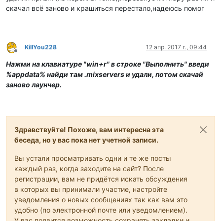
скачал всё заново и крашиться перестало,надеюсь помог
KillYou228
12 апр. 2017 г., 09:44
Не в сети
Нажми на клавиатуре "win+r" в строке "Выполнить" введи
%appdata% найди там .mixservers и удали, потом скачай
заново лаунчер.
Здравствуйте! Похоже, вам интересна эта
беседа, но у вас пока нет учетной записи.
Вы устали просматривать одни и те же посты
каждый раз, когда заходите на сайт? После
регистрации, вам не придётся искать обсуждения
в которых вы принимали участие, настройте
уведомления о новых сообщениях так как вам это
удобно (по электронной почте или уведомлением).
У вас появится возможность сохранять закладки и