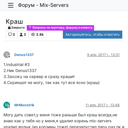
Форум - Mix-Servers
Краш
Закрыта
Вопросы по лаунчеру, форуму и клиенту
3
3
3.8k
Авторизуйтесь, чтобы ответить
D
Denus1337
9 апр. 2017 г., 13:31
Не в сети
1.Industrial #3
2.Ник Denus1337
3.Захожу на сервер и сразу крашит
4.Скриншот не могу, так как тут все ясно (краш)
M
MrMonstrik
11 апр. 2017 г., 13:48
Не в сети
Могу дать совет,у меня тоже раньше был краш всегда,не
знаю как у тебя но у меня,я удалил корень mix-servers
удалил ярлык (из корзины тоже),перезапустил пару раз пк и