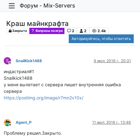
Форум - Mix-Servers
Краш майнкрафта
2
2
2.4k
Закрыта
Вопросы по игре
Авторизуйтесь, чтобы ответить
S
SnailKick1488
9 июл. 2016 г., 20:31
Не в сети
индастриал#1
Snailkick1488
у меня вылетает с сервера пишет внутренняя ошибка
сервера
https://postimg.org/image/r7mn2v10x/
Agent_P
11 июл. 2016 г., 13:46
Не в сети
Проблему решил.Закрыто.