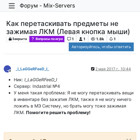
Форум - Mix-Servers
Как перетаскивать предметы не
зажимая ЛКМ (Левая кнопка мыши)
1
1
1.8k
1
Закрыта
Вопросы по игре
Авторизуйтесь, чтобы ответить
_
_I_LaGGeRFeeD_I_
2 мая 2017 г., 10:44
Не в сети
Ник:
I_LaGGeRFeeD_I
Сервер: Indastrial №4
У меня такая проблема: Я не могу перетаскивать вещи
в инвентаре без зажатия ЛКМ, также я не могу ничего
ложить в МЭ Систему, но брать могу тоже зажимая
ЛКМ.
Помогите решить проблему!