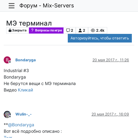
Форум - Mix-Servers
МЭ терминал
2
2
2.4k
Закрыта
Вопросы по игре
Авторизуйтесь, чтобы ответить
B
Bondaryga
20 мая 2017 г., 11:26
Не в сети
Industrial #3
Bondaryga
Не берyтся вещи с МЭ терминала
Видео
Кликай
Wulin-_-
20 мая 2017 г., 16:09
Не в сети
**
@
Bondaryga
Вот всё подробно описано :
Тык