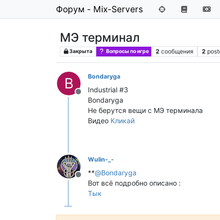
Форум - Mix-Servers
МЭ терминал
2
сообщения
2
post
Закрыта
Вопросы по игре
Bondaryga
B
Industrial #3
Не в сети
Bondaryga
Не берyтся вещи с МЭ терминала
Видео
Кликай
Wulin-_-
**
@
Bondaryga
Не в сети
Вот всё подробно описано :
Тык