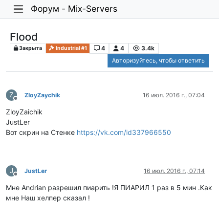
Форум - Mix-Servers
Flood
4
4
3.4k
Закрыта
Industrial #1
Авторизуйтесь, чтобы ответить
Z
ZloyZaychik
16 июл. 2016 г., 07:04
Не в сети
ZloyZaichik
JustLer
Вот скрин на Стенке
https://vk.com/id337966550
J
JustLer
16 июл. 2016 г., 07:14
Не в сети
Мне Andrian разрешил пиарить !Я ПИАРИЛ 1 раз в 5 мин .Как
мне Наш хелпер сказал !