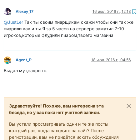
Alexey_17
16 июл. 2016 г., 12:13
Не в сети
@
JustLer
Так ты своим пиарщикам скажи чтобы они так же
пиарили как и ты.Я за 5 часов на сервере замутил 7-10
игроков,которые флудили пиаром,твоего магазина
Agent_P
18 июл. 2016 г., 04:56
Не в сети
Выдал мут,закрыто.
Здравствуйте! Похоже, вам интересна эта
беседа, но у вас пока нет учетной записи.
Вы устали просматривать одни и те же посты
каждый раз, когда заходите на сайт? После
регистрации, вам не придётся искать обсуждения