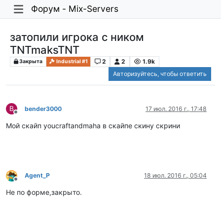
Форум - Mix-Servers
затопили игрока с ником
TNTmaksTNT
2
2
1.9k
Закрыта
Industrial #1
Авторизуйтесь, чтобы ответить
B
bender3000
17 июл. 2016 г., 17:48
Не в сети
Мой скайп youcraftandmaha в скайпе скину скрини
Agent_P
18 июл. 2016 г., 05:04
Не в сети
Не по форме,закрыто.