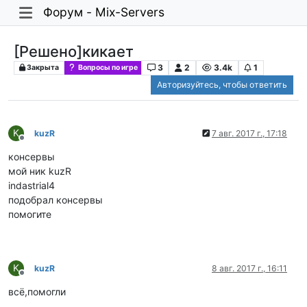
Форум - Mix-Servers
[Решено]кикает
3
2
3.4k
1
Закрыта
Вопросы по игре
Авторизуйтесь, чтобы ответить
K
kuzR
7 авг. 2017 г., 17:18
Не в сети
консервы
мой ник kuzR
indastrial4
подобрал консервы
помогите
K
kuzR
8 авг. 2017 г., 16:11
Не в сети
всё,помогли