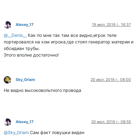
Alexey_17
19 июл. 2016 г., 16:37
Не в сети
@
__Denis__
Как по мне так там все видно,игрок теле
портировался на хом игрока,где стоял генератор материи и
обсидиан трубы.
Этого вполне достаточно!
Sky_Griam
20 июл. 2016 г., 08:00
Не в сети
Не видно высоковольтного провода
Alexey_17
20 июл. 2016 г., 08:55
Не в сети
@
Sky_Griam
Сам факт ловушки виден