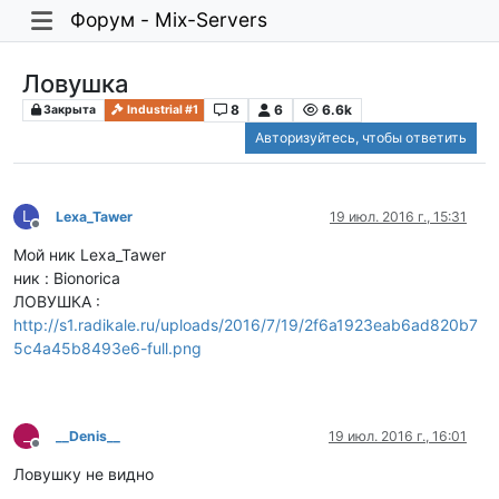
Форум - Mix-Servers
Ловушка
8
6
6.6k
Закрыта
Industrial #1
Авторизуйтесь, чтобы ответить
L
Lexa_Tawer
19 июл. 2016 г., 15:31
Не в сети
Мой ник Lexa_Tawer
ник : Bionorica
ЛОВУШКА :
http://s1.radikale.ru/uploads/2016/7/19/2f6a1923eab6ad820b7
5c4a45b8493e6-full.png
_
__Denis__
19 июл. 2016 г., 16:01
Не в сети
Ловушку не видно