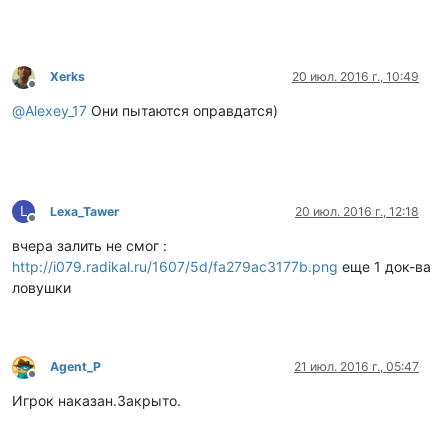
Xerks
20 июл. 2016 г., 10:49
Не в сети
@
Alexey_17
Они пытаются оправдатся)
L
Lexa_Tawer
20 июл. 2016 г., 12:18
Не в сети
вчера залить не смог :
http://i079.radikal.ru/1607/5d/fa279ac3177b.png
еще 1 док-ва
ловушки
Agent_P
21 июл. 2016 г., 05:47
Не в сети
Игрок наказан.Закрыто.