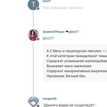
tot77
T
Это сообщение удалено!
Не в сети
QueenOfPeace
@tot77
@
tot77
Не в сети
4.3 Маты и нецензурная лексика — 
К этой категории принадлежат темы,
Содержат упоминания малоподобающ
Вызывают иные нарекания.
Содержат ненормативные выражен
Наказание: Вечный бан.
sergey00
"Данного видео не существует".