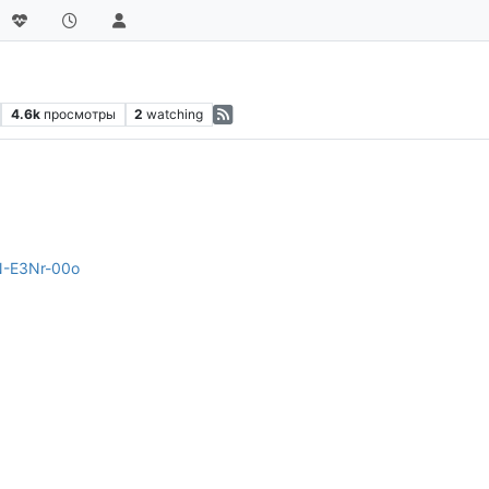
4.6k
просмотры
2
watching
N-E3Nr-00o