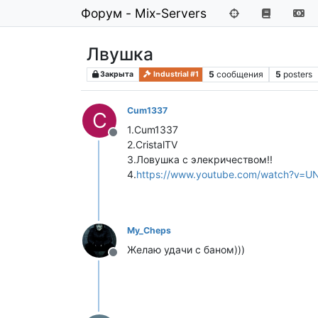
Форум - Mix-Servers
Лвушка
5
сообщения
5
posters
Закрыта
Industrial #1
Cum1337
C
1.Cum1337
Не в сети
2.CristalTV
3.Ловушка с элекричеством!!
4.
https://www.youtube.com/watch?v=U
My_Cheps
Желаю удачи с баном)))
Не в сети