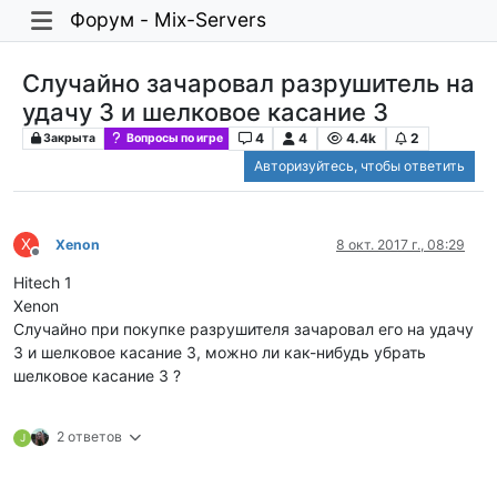
Форум - Mix-Servers
Случайно зачаровал разрушитель на
удачу 3 и шелковое касание 3
4
4
4.4k
2
Закрыта
Вопросы по игре
Авторизуйтесь, чтобы ответить
X
Xenon
8 окт. 2017 г., 08:29
Не в сети
Hitech 1
Xenon
Случайно при покупке разрушителя зачаровал его на удачу
3 и шелковое касание 3, можно ли как-нибудь убрать
шелковое касание 3 ?
2 ответов
J