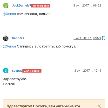
J
JackDaniels7
8 окт. 2017 г., 08:52
Заблокирован
Не в сети
@
Xenon
сам виноват, нельзя.
Sabbers
8 окт. 2017 г., 09:21
Не в сети
@
Xenon
Отпишись в лс группы, мб помогут.
S
savpas
8 окт. 2017 г., 10:11
Заблокирован
Не в сети
Здравствуйте.
Нельзя.
Здравствуйте! Похоже, вам интересна эта