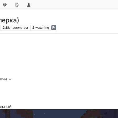
перка)
2.8k
просмотры
2
watching
20:44
альный: