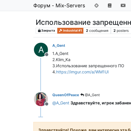
Форум - Mix-Servers
Использование запрещенн
2
сообщения
2
posters
Закрыта
Industrial #1
A_Gent
A
1.A_Gent
Не в сети
2.Klim_Ka
3.Использование запрещенного ПО
4.
https://imgur.com/a/WM1UI
QueenOfPeace
@A_Gent
@
A_Gent
Здравствуйте, игрок забанен
Не в сети
Здравствуйте! Похоже, вам интересна эта бе