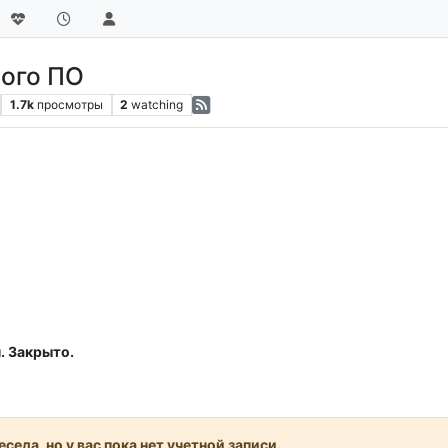
ого ПО
1.7k
просмотры
2
watching
. Закрыто.
седа, но у вас пока нет учетной записи.