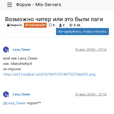
Форум - Mix-Servers
Возможно читер или это были лаги
3
2
3.2k
Закрыта
Industrial #1
Авторизуйтесь, чтобы ответить
L
Lexa_Tawer
21 июл. 2016 г., 07:14
Не в сети
мой ник Lexa_Tawer
ник :MaksNeKyrit
он пороли
:
http://s011.radikal.ru/i315/1607/27/4675272edf25.png
L
Lexa_Tawer
21 июл. 2016 г., 07:15
Не в сети
@
Lexa_Tawer
порил**