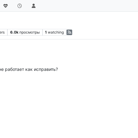
ers
6.0k
просмотры
1
watching
не работает как исправить?