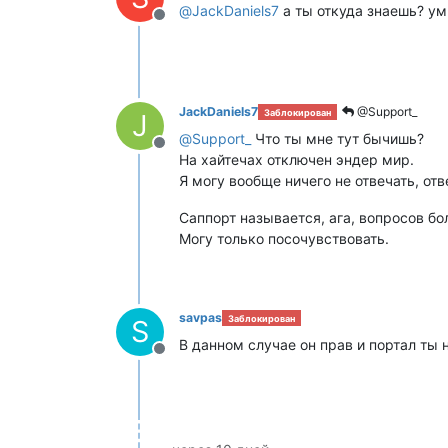
@
JackDaniels7
а ты откуда знаешь? ум
Не в сети
JackDaniels7
@Support_
Заблокирован
J
@
Support_
Что ты мне тут бычишь?
Не в сети
На хайтечах отключен эндер мир.
Я могу вообще ничего не отвечать, отв
Саппорт называется, ага, вопросов бо
Могу только посочувствовать.
savpas
Заблокирован
S
В данном случае он прав и портал ты 
Не в сети