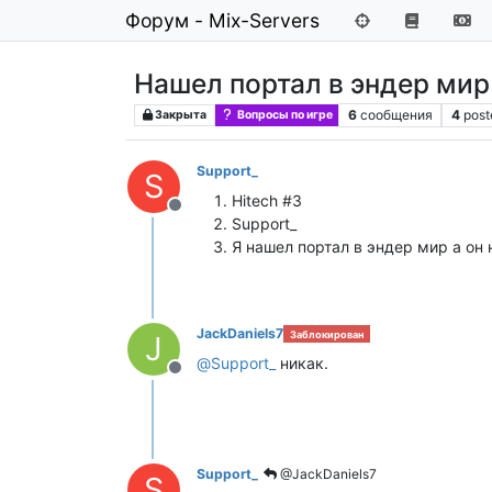
Форум - Mix-Servers
Нашел портал в эндер мир
6
сообщения
4
post
Закрыта
Вопросы по игре
Support_
S
Hitech #3
Не в сети
Support_
Я нашел портал в эндер мир а он 
JackDaniels7
Заблокирован
J
@
Support_
никак.
Не в сети
Support_
@JackDaniels7
S