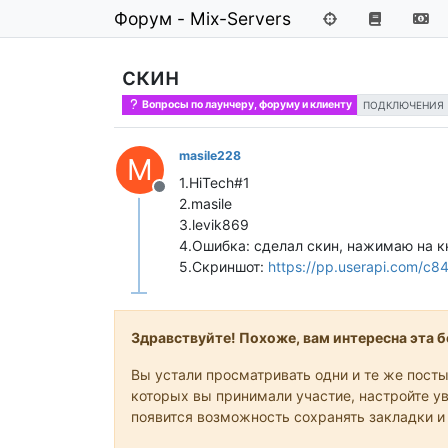
Форум - Mix-Servers
скин
Вопросы по лаунчеру, форуму и клиенту
ПОДКЛЮЧЕНИЯ
masile228
M
1.HiTech#1
Не в сети
2.masile
3.levik869
4.Ошибка: сделал скин, нажимаю на к
5.Скриншот:
https://pp.userapi.com/
Здравствуйте! Похоже, вам интересна эта бе
Вы устали просматривать одни и те же посты
которых вы принимали участие, настройте ув
появится возможность сохранять закладки и