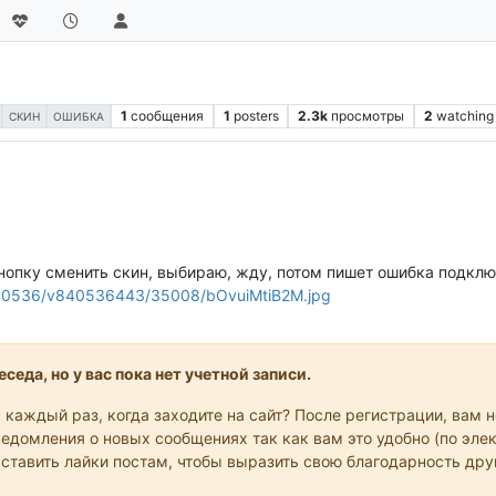
1
сообщения
1
posters
2.3k
просмотры
2
watching
СКИН
ОШИБКА
нопку сменить скин, выбираю, жду, потом пишет ошибка подклю
c840536/v840536443/35008/bOvuiMtiB2M.jpg
седа, но у вас пока нет учетной записи.
 каждый раз, когда заходите на сайт? После регистрации, вам 
едомления о новых сообщениях так как вам это удобно (по элек
 ставить лайки постам, чтобы выразить свою благодарность др