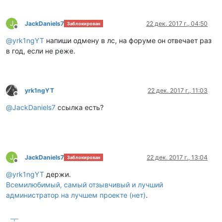
J
JackDaniels7
22 дек. 2017 г., 04:50
Заблокирован
Не в сети
@
yrk1ngYT
напиши одмену в лс, на форуме он отвечает раз
в год, если не реже.
yrk1ngYT
22 дек. 2017 г., 11:03
Не в сети
@
JackDaniels7
ссылка есть?
J
JackDaniels7
22 дек. 2017 г., 13:04
Заблокирован
Не в сети
@
yrk1ngYT
держи.
Всемилюбимый, самый отзывчивый и лучший
администратор на лучшем проекте (нет)
.