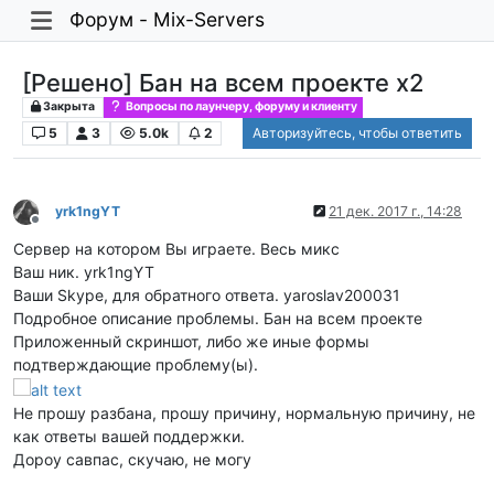
Форум - Mix-Servers
[Решено] Бан на всем проекте x2
Закрыта
Вопросы по лаунчеру, форуму и клиенту
5
3
5.0k
2
Авторизуйтесь, чтобы ответить
yrk1ngYT
21 дек. 2017 г., 14:28
Не в сети
Сервер на котором Вы играете. Весь микс
Ваш ник. yrk1ngYT
Ваши Skype, для обратного ответа. yaroslav200031
Подробное описание проблемы. Бан на всем проекте
Приложенный скриншот, либо же иные формы
подтверждающие проблему(ы).
Не прошу разбана, прошу причину, нормальную причину, не
как ответы вашей поддержки.
Дороу савпас, скучаю, не могу