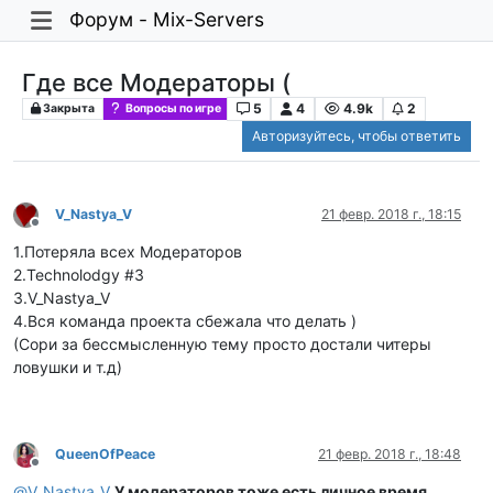
Форум - Mix-Servers
Где все Модераторы (
5
4
4.9k
2
Закрыта
Вопросы по игре
Авторизуйтесь, чтобы ответить
V_Nastya_V
21 февр. 2018 г., 18:15
Не в сети
1.Потеряла всех Модераторов
2.Technolodgy #3
3.V_Nastya_V
4.Вся команда проекта сбежала что делать )
(Сори за бессмысленную тему просто достали читеры
ловушки и т.д)
QueenOfPeace
21 февр. 2018 г., 18:48
Не в сети
@
V_Nastya_V
У модераторов тоже есть личное время,