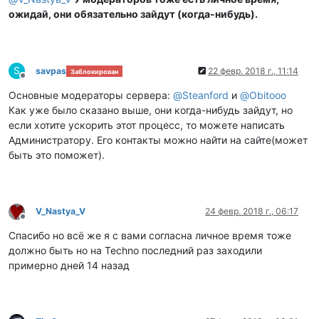
ожидай, они обязательно зайдут (когда-нибудь).
S
savpas
22 февр. 2018 г., 11:14
Заблокирован
Не в сети
Основные модераторы сервера:
@
Steanford
и
@
Obitooo
Как уже было сказано выше, они когда-нибудь зайдут, но
если хотите ускорить этот процесс, то можете написать
Администратору. Его контакты можно найти на сайте(может
быть это поможет).
V_Nastya_V
24 февр. 2018 г., 06:17
Не в сети
Спасибо но всё же я с вами согласна личное время тоже
должно быть но на Techno последний раз заходили
примерно дней 14 назад