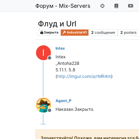
Форум - Mix-Servers
Флуд и Url
2
сообщения
2
posters
Закрыта
Industrial #1
Intex
I
Intex
Не в сети
_Antoha228
5.11.1. 5.8
(
http://imgur.com/a/rMR4m
)
Agent_P
Наказан.Закрыто.
Не в сети
Здравствуйте! Похоже, вам интересна эта бе