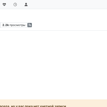
2.2k
просмотры
седа, но у вас пока нет учетной записи.