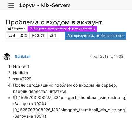
Форум - Mix-Servers
Проблема с входом в аккаунт.
Закрыта
Вопросы по лаунчеру, форуму и клиенту
4
2
3.7k
1
Авторизуйтесь, чтобы ответить
Narikitan
7 мая 2018 г., 14:38
Не в сети
HiTech 1
Narikito
ssaa2228
После сегодняшних проблем со входом на сервер,
пароль перестал читаться.
![1_1525703908227_i38^pimgpsh_thumbnail_win_distr.png]
(Загрузка 100%) !
[0_1525703908226_i39^pimgpsh_thumbnail_win_distr.png]
(Загрузка 100%)