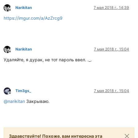
Narikitan
7 мая 2018 г., 14:39
Не в сети
https://imgur.com/a/AzZrcg9
Narikitan
7 мая 2018 г., 15:04
Не в сети
Удаляйте, я дурак, не тот пароль ввел. ._.
Tim3gs_
7 мая 2018 г., 15:04
Не в сети
@
narikitan
Закрываю.
Здравствуйте! Похоже, вам интересна эта