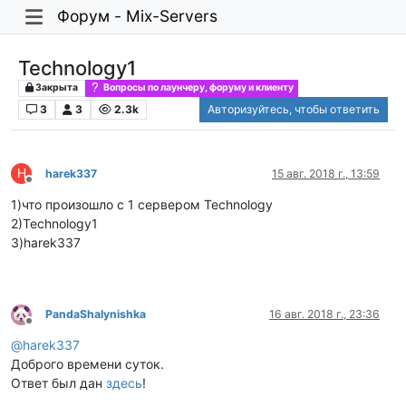
Форум - Mix-Servers
Technology1
Закрыта
Вопросы по лаунчеру, форуму и клиенту
3
3
2.3k
Авторизуйтесь, чтобы ответить
H
harek337
15 авг. 2018 г., 13:59
Не в сети
1)что произошло с 1 сервером Technology
2)Technology1
3)harek337
PandaShalynishka
16 авг. 2018 г., 23:36
Не в сети
@
harek337
Доброго времени суток.
Ответ был дан
здесь
!