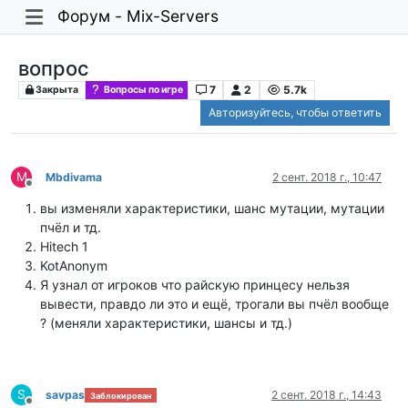
Форум - Mix-Servers
вопрос
7
2
5.7k
Закрыта
Вопросы по игре
Авторизуйтесь, чтобы ответить
M
Mbdivama
2 сент. 2018 г., 10:47
Не в сети
вы изменяли характеристики, шанс мутации, мутации
пчёл и тд.
Hitech 1
KotAnonym
Я узнал от игроков что райскую принцесу нельзя
вывести, правдо ли это и ещё, трогали вы пчёл вообще
? (меняли характеристики, шансы и тд.)
S
savpas
2 сент. 2018 г., 14:43
Заблокирован
Не в сети