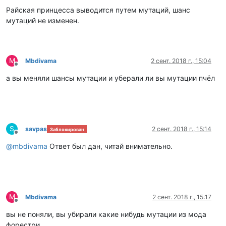
Райская принцесса выводится путем мутаций, шанс
мутаций не изменен.
M
Mbdivama
2 сент. 2018 г., 15:04
Не в сети
а вы меняли шансы мутации и уберали ли вы мутации пчёл
S
savpas
2 сент. 2018 г., 15:14
Заблокирован
Не в сети
@
mbdivama
Ответ был дан, читай внимательно.
M
Mbdivama
2 сент. 2018 г., 15:17
Не в сети
вы не поняли, вы убирали какие нибудь мутации из мода
форестри