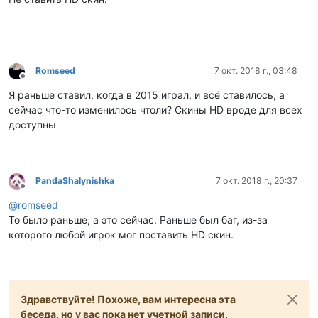
Romseed
7 окт. 2018 г., 03:48
Не в сети
Я раньше ставил, когда в 2015 играл, и всё ставилось, а
сейчас что-то изменилось чтоли? Скины HD вроде для всех
доступны
PandaShalynishka
7 окт. 2018 г., 20:37
Не в сети
@
romseed
То было раньше, а это сейчас. Раньше был баг, из-за
которого любой игрок мог поставить HD скин.
Здравствуйте! Похоже, вам интересна эта
беседа, но у вас пока нет учетной записи.