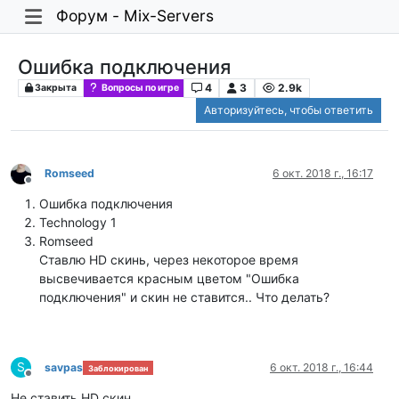
Форум - Mix-Servers
Ошибка подключения
4
3
2.9k
Закрыта
Вопросы по игре
Авторизуйтесь, чтобы ответить
Romseed
6 окт. 2018 г., 16:17
Не в сети
Ошибка подключения
Technology 1
Romseed
Ставлю HD скинь, через некоторое время
высвечивается красным цветом "Ошибка
подключения" и скин не ставится.. Что делать?
S
savpas
6 окт. 2018 г., 16:44
Заблокирован
Не в сети
Не ставить HD скин.