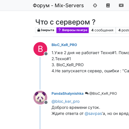
Форум - Mix-Servers
Что с сервером ?
4
сообщения
4
post
Закрыта
Вопросы по игре
BloC_KeR_PRO
B
1.Уже 2 дня не работает Техно#1. Помо
Не в сети
2.Техно#1
3. BloC_KeR_PRO
4.Не запускается сервер, ошибки : "Can
PandaShalynishka
@BloC_KeR_PRO
@
bloc_ker_pro
Не в сети
Доброго времени суток.
Ждите ответа от
@
savpas
'a, но он вря