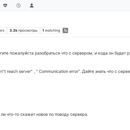
ers
3.2k
просмотры
1
watching
гите пожалуйста разобраться что с сервером, и кода он будет р
"t reach server" , " Communication error". Дайте знать что с серв
д ли что-то скажет новое по поводу сервера.