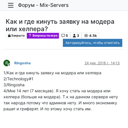
Форум - Mix-Servers
Как и где кинуть заявку на модера
или хелпера?
5
3
4.5k
Закрыта
Вопросы по игре
Авторизуйтесь, чтобы ответить
R
Ringosha
24 дек. 2018 г., 14:13
Не в сети
1/Как и где кинуть заявку на модера или хелпера
2/Technology#1
3/Ringosha
4/Мне 14 лет (7 месяцев). Я хочу стать на модера или
хелпера (больше на модера). Т.к на данном сервере нету
так народа потому что админов нету. И много экономику
рашат и гриферят. И по этому хочу стать им.