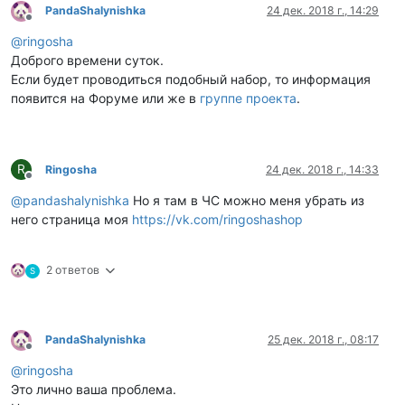
PandaShalynishka
24 дек. 2018 г., 14:29
Не в сети
@
ringosha
Доброго времени суток.
Если будет проводиться подобный набор, то информация
появится на Форуме или же в
группе проекта
.
R
Ringosha
24 дек. 2018 г., 14:33
Не в сети
@
pandashalynishka
Но я там в ЧС можно меня убрать из
него страница моя
https://vk.com/ringoshashop
2 ответов
S
PandaShalynishka
25 дек. 2018 г., 08:17
Не в сети
@
ringosha
Это лично ваша проблема.