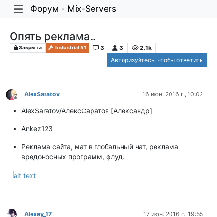
Форум - Mix-Servers
Опять реклама..
3
3
2.1k
Закрыта
Industrial #1
Авторизуйтесь, чтобы ответить
AlexSaratov
16 июн. 2016 г., 10:02
Не в сети
AlexSaratov/АлексСаратов [Александр]
Ankez123
Реклама сайта, мат в глобальный чат, реклама
вредоносных программ, флуд.
Alexey_17
17 июн. 2016 г., 19:55