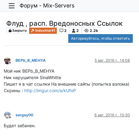
Форум - Mix-Servers
Флуд , расп. Вредоносных Ссылок
2
2
2.2k
Закрыта
Industrial #1
Авторизуйтесь, чтобы ответить
BEPb_B_MEHYA
5 авг. 2016 г., 14:08
Не в сети
Мой ник BEPb_B_MEHYA
Ник нарушителя SinaWhitte
Пишет я в чат ссылки На внешние сайты (попытка взлома)
Скрины :
http://imgur.com/a/kUfoP
sergey00
6 авг. 2016 г., 10:30
Не в сети
Будет забанен.