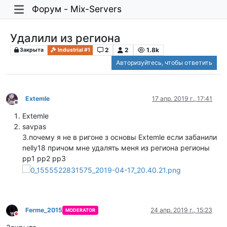
Форум - Mix-Servers
Удалили из региона
2
2
1.8k
Закрыта
Industrial #1
Авторизуйтесь, чтобы ответить
Extemle
17 апр. 2019 г., 17:41
Не в сети
Extemle
savpas
3.почему я не в ригоне з основы Extemle если забанили
nelly18 причом мне удалять меня из региона регионы
pp1 pp2 pp3
Ferme_2015
24 апр. 2019 г., 15:23
MODERATOR
Не беспокоить