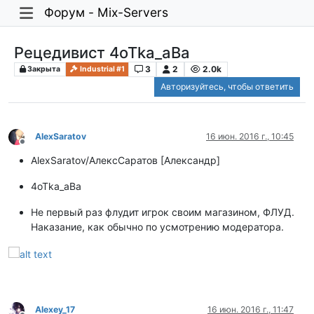
Форум - Mix-Servers
Рецедивист 4oTka_aBa
3
2
2.0k
Закрыта
Industrial #1
Авторизуйтесь, чтобы ответить
AlexSaratov
16 июн. 2016 г., 10:45
Не в сети
AlexSaratov/АлексСаратов [Александр]
4oTka_aBa
Не первый раз флудит игрок своим магазином, ФЛУД.
Наказание, как обычно по усмотрению модератора.
Alexey_17
16 июн. 2016 г., 11:47