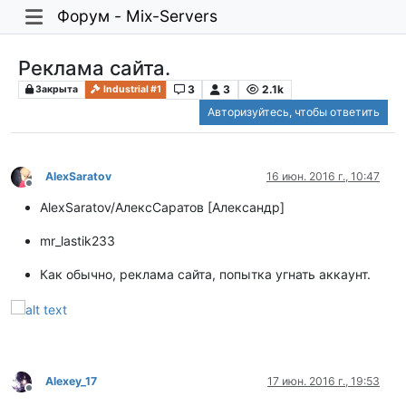
Форум - Mix-Servers
Реклама сайта.
3
3
2.1k
Закрыта
Industrial #1
Авторизуйтесь, чтобы ответить
AlexSaratov
16 июн. 2016 г., 10:47
Не в сети
AlexSaratov/АлексСаратов [Александр]
mr_lastik233
Как обычно, реклама сайта, попытка угнать аккаунт.
Alexey_17
17 июн. 2016 г., 19:53
Не в сети