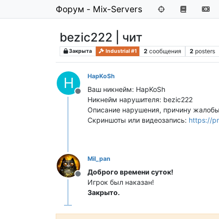
Форум - Mix-Servers
bezic222 | чит
2
сообщения
2
posters
Закрыта
Industrial #1
HapKoSh
H
Ваш никнейм: HapKoSh
Не в сети
Никнейм нарушителя: bezic222
Описание нарушения, причину жалобы
Скриншоты или видеозапись:
https://p
Mil_pan
Доброго времени суток!
Не в сети
Игрок был наказан!
Закрыто.