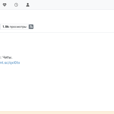
1.9k
просмотры
: Читы.
rnt.sc/qxl0tx