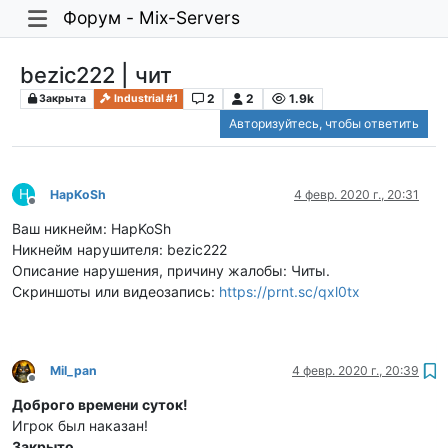
Форум - Mix-Servers
bezic222 | чит
2
2
1.9k
Закрыта
Industrial #1
Авторизуйтесь, чтобы ответить
H
HapKoSh
4 февр. 2020 г., 20:31
Не в сети
Ваш никнейм: HapKoSh
Никнейм нарушителя: bezic222
Описание нарушения, причину жалобы: Читы.
Скриншоты или видеозапись:
https://prnt.sc/qxl0tx
Mil_pan
4 февр. 2020 г., 20:39
Не в сети
Доброго времени суток!
Игрок был наказан!
Закрыто.