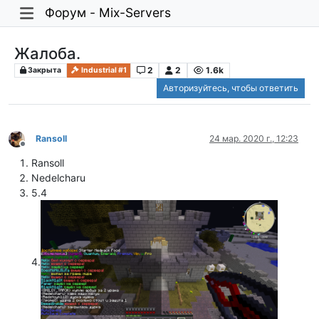
Форум - Mix-Servers
Жалоба.
2
2
1.6k
Закрыта
Industrial #1
Авторизуйтесь, чтобы ответить
Ransoll
24 мар. 2020 г., 12:23
Не в сети
Ransoll
Nedelcharu
5.4
4.