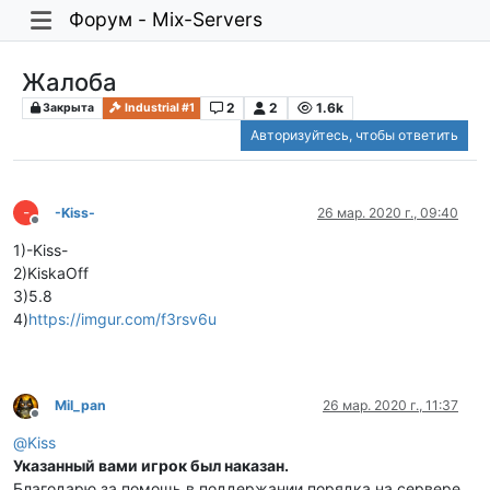
Форум - Mix-Servers
Жалоба
2
2
1.6k
Закрыта
Industrial #1
Авторизуйтесь, чтобы ответить
-
-Kiss-
26 мар. 2020 г., 09:40
Не в сети
1)-Kiss-
2)KiskaOff
3)5.8
4)
https://imgur.com/f3rsv6u
Mil_pan
26 мар. 2020 г., 11:37
Не в сети
@
Kiss
Указанный вами игрок был наказан.
Благодарю за помощь в поддержании порядка на сервере.