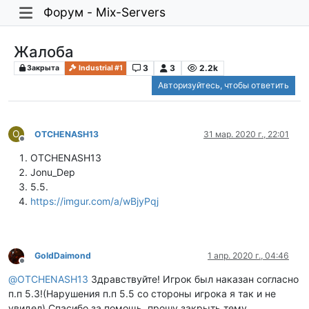
Форум - Mix-Servers
Жалоба
3
3
2.2k
Закрыта
Industrial #1
Авторизуйтесь, чтобы ответить
O
OTCHENASH13
31 мар. 2020 г., 22:01
Не в сети
OTCHENASH13
Jonu_Dep
5.5.
https://imgur.com/a/wBjyPqj
GoldDaimond
1 апр. 2020 г., 04:46
Не в сети
@
OTCHENASH13
Здравствуйте! Игрок был наказан согласно
п.п 5.3!(Нарушения п.п 5.5 со стороны игрока я так и не
увидел) Спасибо за помощь, прошу закрыть тему.