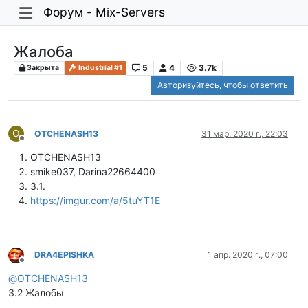
Форум - Mix-Servers
Жалоба
5
4
3.7k
Закрыта
Industrial #1
Авторизуйтесь, чтобы ответить
O
OTCHENASH13
31 мар. 2020 г., 22:03
Не в сети
OTCHENASH13
smike037, Darina22664400
3.1.
https://imgur.com/a/5tuYT1E
DRA4EPISHKA
1 апр. 2020 г., 07:00
Не в сети
@
OTCHENASH13
3.2 Жалобы