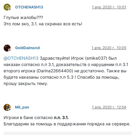
O
OTCHENASH13
1 апр. 2020 г., 10:01
Не в сети
Глупые жалобы???
Это лом эко, 3.1. на скринах все есть!
GoldDaimond
1 апр. 2020 г., 10:05
Не в сети
@
OTCHENASH13
Здравствуйте! Игрок (smike037) был
наказан согласно п.п 3.1, доказательств о нарушении п.п 3.1
второго игрока (Darina22664400) не достаточно. Также вы
будете наказаны согласно п.п 5.3 ! Спасибо за помощь,
прошу закрыть тему.
Mil_pan
1 апр. 2020 г., 12:54
Не в сети
Игроки в бане согласно
п.п. 3.1.
Благодарим за помощь в поддержании порядка на сервере.