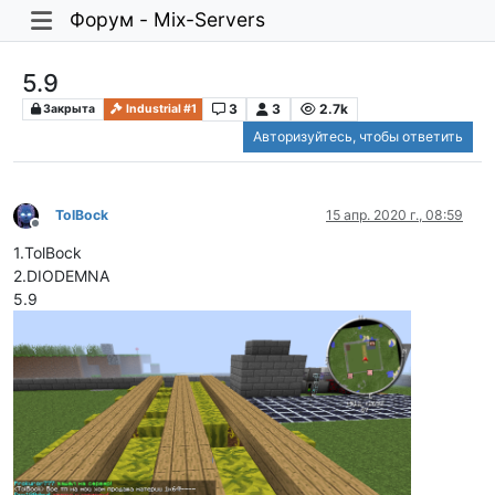
Форум - Mix-Servers
5.9
3
3
2.7k
Закрыта
Industrial #1
Авторизуйтесь, чтобы ответить
TolBock
15 апр. 2020 г., 08:59
Не в сети
1.TolBock
2.DIODEMNA
5.9