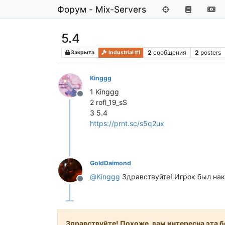
Форум - Mix-Servers
5.4
2
сообщения
2
posters
Закрыта
Industrial #1
Kinggg
1 Kinggg
Не в сети
2 rofl_19_sS
3 5.4
https://prnt.sc/s5q2ux
GoldDaimond
@
Kinggg
Здравствуйте! Игрок был нака
Не в сети
Здравствуйте! Похоже, вам интересна эта бе