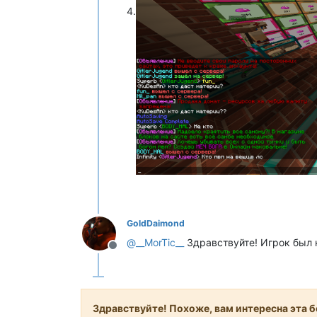
4.
GoldDaimond
@
__MorTic__
Здравствуйте! Игрок был н
Не в сети
Здравствуйте! Похоже, вам интересна эта бе