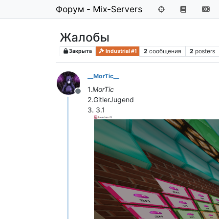
Форум - Mix-Servers
Жалобы
2
сообщения
2
posters
Закрыта
Industrial #1
__MorTic__
1.
MorTic
Не в сети
2.GitlerJugend
3. 3.1