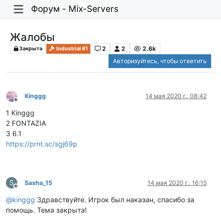
Форум - Mix-Servers
Жалобы
2
2
2.6k
Закрыта
Industrial #1
Авторизуйтесь, чтобы ответить
Kinggg
14 мая 2020 г., 08:42
Не в сети
1 Kinggg
2 FONTAZIA
3 6.1
https://prnt.sc/sgj69p
S
Sasha_15
14 мая 2020 г., 16:15
Не в сети
@
kinggg
Здравствуйте. Игрок был наказан, спасибо за
помощь. Тема закрыта!