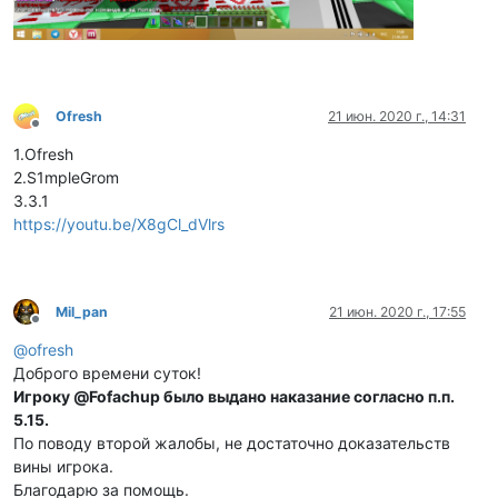
Ofresh
21 июн. 2020 г., 14:31
Не в сети
1.Ofresh
2.S1mpleGrom
3.3.1
https://youtu.be/X8gCl_dVlrs
Mil_pan
21 июн. 2020 г., 17:55
Не в сети
@
ofresh
Доброго времени суток!
Игроку @Fofachup было выдано наказание согласно п.п.
5.15.
По поводу второй жалобы, не достаточно доказательств
вины игрока.
Благодарю за помощь.