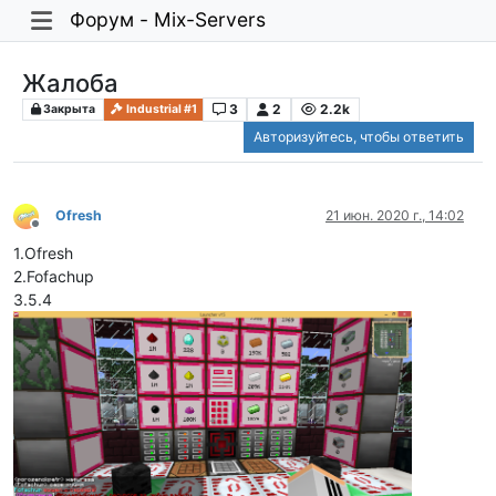
Форум - Mix-Servers
Жалоба
3
2
2.2k
Закрыта
Industrial #1
Авторизуйтесь, чтобы ответить
Ofresh
21 июн. 2020 г., 14:02
Не в сети
1.Ofresh
2.Fofachup
3.5.4